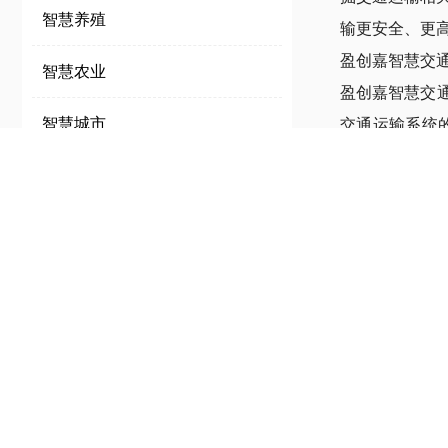
智慧养殖
输更安全、更
盈创嘉智慧交
智慧农业
盈创嘉智慧交
交通运输
系统
智慧城市
务；为交通管
低压配电
解决方
水文、地质灾害
光、储、充零碳智慧能源