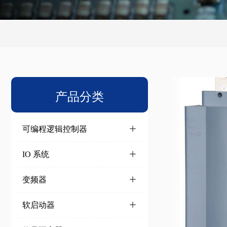
产品分类
可编程逻辑控制器
ꄶ
IO 系统
ꄶ
变频器
ꄶ
软启动器
ꄶ