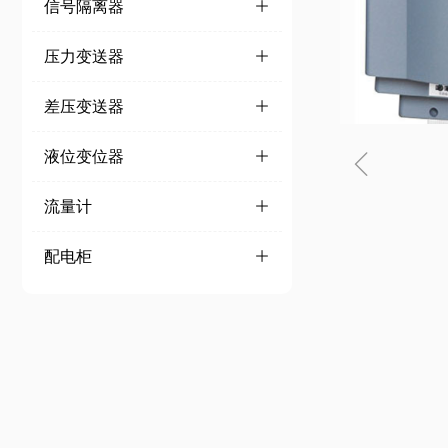
信号隔离器
ꄶ
压力变送器
ꄶ
差压变送器
ꄶ
ꁆ
液位变位器
ꄶ
流量计
ꄶ
配电柜
ꄶ