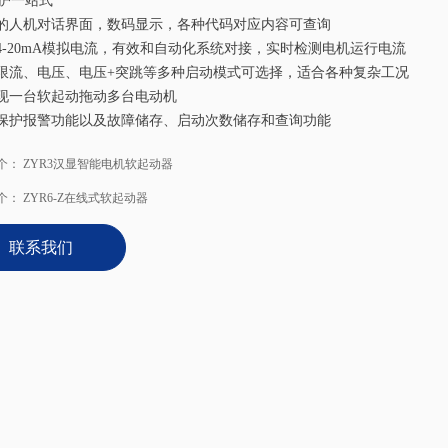
护一站式
好的人机对话界面，数码显示，各种代码对应内容可查询
供4-20mA模拟电流，有效和自动化系统对接，实时检测电机运行电流
备限流、电压、电压+突跳等多种启动模式可选择，适合各种复杂工况
实现一台软起动拖动多台电动机
备保护报警功能以及故障储存、启动次数储存和查询功能
个：
ZYR3汉显智能电机软起动器
个：
ZYR6-Z在线式软起动器
联系我们