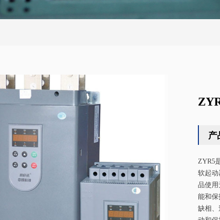
ZY
产
ZYR
软起动
品使用
能和
缺相、