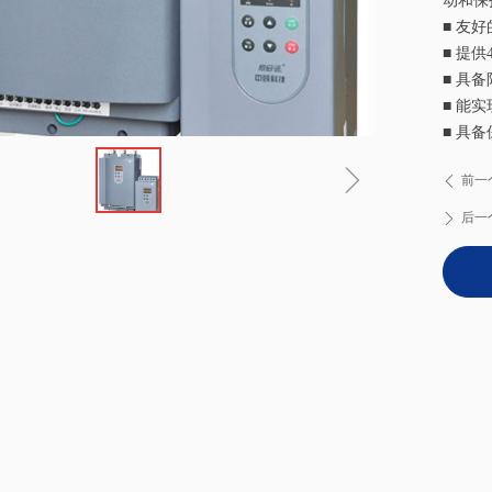
动和保
■ 友
■ 提
■ 具
■ 能
■ 具
ꁇ
前一
ꄴ
后一
ꄲ